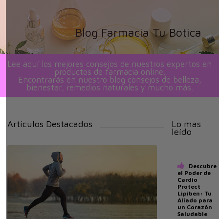
Blog Farmacia Tu Botica
Lee aquí los mejores consejos de nuestros expertos en
productos de farmacia online.
Encontrarás en nuestro blog consejos de belleza,
bienestar, remedios naturales y mucho más.
Artículos Destacados
Lo mas
leído
Descubre
el Poder de
Cardio
Protect
Lipiben: Tu
Aliado para
un Corazón
Saludable