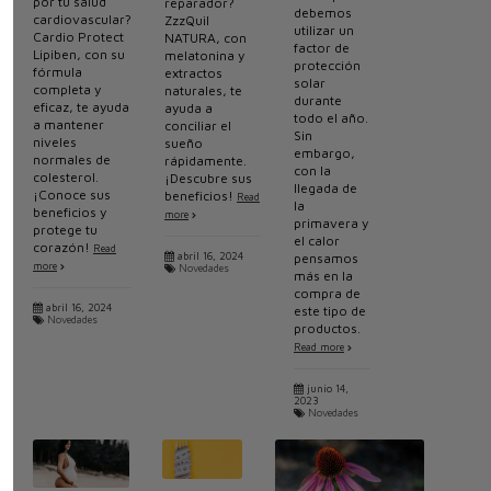
por tu salud
reparador?
debemos
cardiovascular?
ZzzQuil
utilizar un
Cardio Protect
NATURA, con
factor de
Lipiben, con su
melatonina y
protección
fórmula
extractos
solar
completa y
naturales, te
durante
eficaz, te ayuda
ayuda a
todo el año.
a mantener
conciliar el
Sin
niveles
sueño
embargo,
normales de
rápidamente.
con la
colesterol.
¡Descubre sus
llegada de
¡Conoce sus
beneficios!
Read
la
beneficios y
more
primavera y
protege tu
el calor
corazón!
Read
abril 16, 2024
pensamos
more
Novedades
más en la
compra de
abril 16, 2024
este tipo de
Novedades
productos.
Read more
junio 14,
2023
Novedades