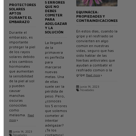
5 ERRORES
PROTECTORES
QUE NO
SOLARES
DEBES
EQUINÁCEA:
APTOS
COMETER
PROPIEDADES Y
DURANTE EL
PARA
CONTRAINDICACIONES
EMBARAZO
ADELGAZAR
Y LA
En estos días, cuando la
SOLUCIÓN
Durante el
gripe y el resfriado se
embarazo, es
convierten en algo
importante
La llegada
común en nuestras
proteger la piel
de la
vidas, seguro que has
de los rayos
primavera
oído hablar de las
solares debido
es perfecta
hierbas antivirales que
a los cambios
para
ayudan a combatir el
hormonales
marcarse
resfriado común o la
que aumentan
nuevas
gripe
Read more
la sensibilidad
metas. Una
de la piel al sol
de ellas
y pueden
suele ser la
junio 14, 2023
causar
Novedades
pérdida de
manchas
peso. Pero,
oscuras
¿conoces
conocidas
los 5 errores
como
que solemos
melasma.
cometer al
Read
intentar
more
adelgazar?
¡Te los
junio 14, 2023
contamos!
Novedades