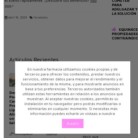
COMETER
el sueño rápidamente. ¡Descubre sus beneficios!
Read
PARA
more
ADELGAZAR Y
LA SOLUCIÓN
abril 16, 2024
Novedades
EQUINÁCE
PROPIEDADES
CONTRAINDIC
Artículos Recientes
En nuestra farmacia utilizamos cookies propias y de
terceros para ofrecer los contenidos, prestar nuestros
servicios, obtener datos para mejorar el rendimiento y el
funcionamiento de la misma, y para mostrarte anuncios en
base a tus preferencias. Terceros autorizados también
SPF: su
Descubre el
Descubre el
significado
utilizan estas herramientas en relación a los anuncios que
Poder de
Poder de
en cremas
muestran. Al aceptar nuestras cookies, permitirás su
ZzzQuil
Cardio
de
instalación en tu navegador pero podrás modificarlas o
NATURA: Tu
Protect
protección
eliminarlas en cualquier momento. Si necesitas más
Complemento
Lipiben: Tu
solar
información puedes echarle un vistazo a nuestra
para Dormir
Aliado para
Mejor
un Corazón
No es
Saludable
Acepto
ningún
¿Buscas un
secreto
¿Preocupado
sueño
decir que