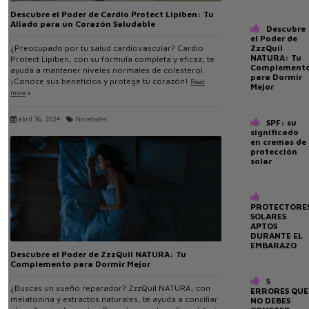
Descubre el Poder de Cardio Protect Lipiben: Tu
Aliado para un Corazón Saludable
Descubre
el Poder de
ZzzQuil
¿Preocupado por tu salud cardiovascular? Cardio
NATURA: Tu
Protect Lipiben, con su fórmula completa y eficaz, te
Complement
ayuda a mantener niveles normales de colesterol.
para Dormir
¡Conoce sus beneficios y protege tu corazón!
Read
Mejor
more
abril 16, 2024
Novedades
SPF: su
significado
en cremas de
protección
solar
PROTECTORE
SOLARES
APTOS
DURANTE EL
EMBARAZO
Descubre el Poder de ZzzQuil NATURA: Tu
Complemento para Dormir Mejor
5
¿Buscas un sueño reparador? ZzzQuil NATURA, con
ERRORES QUE
melatonina y extractos naturales, te ayuda a conciliar
NO DEBES