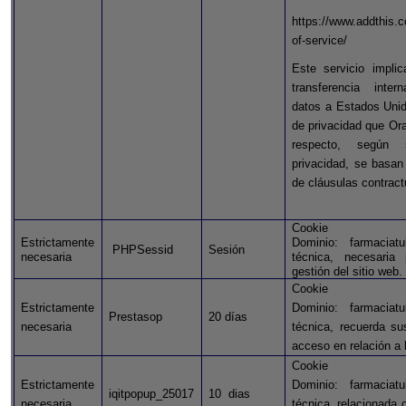
https://www.addthis.
of-service/
Este servicio impli
transferencia inte
datos a Estados Unid
de privacidad que Ora
respecto, según 
privacidad, se basan
de cláusulas contract
Cookie 
Estrictamente
Dominio:
farmaciatu
PHPSessid
Sesión
necesaria
técnica, necesaria 
gestión del sitio web.
Cookie 
Estrictamente
Dominio:
farmaciatu
Prestasop
20 días
necesaria
técnica, recuerda su
acceso en relación a 
Cookie 
Estrictamente
Dominio:
farmaciatu
iqitpopup_25017
10
dias
necesaria
técnica, relacionada 