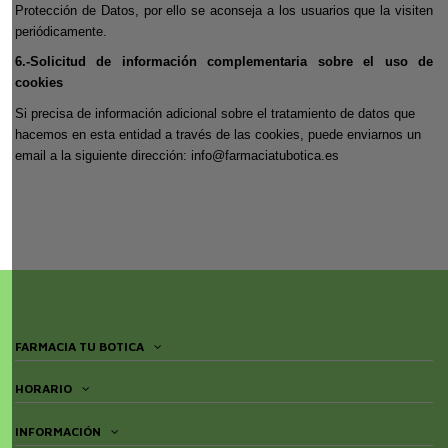
Protección de Datos, por ello se aconseja a los usuarios que la visiten
periódicamente.
6.-Solicitud de información complementaria sobre el uso de
cookies
Si precisa de información adicional sobre el tratamiento de datos que
hacemos en esta entidad a través de las cookies, puede enviarnos un
email a la siguiente dirección:
info@
farmaciatubotica
.es
FARMACIA TU BOTICA
HORARIO
INFORMACIÓN