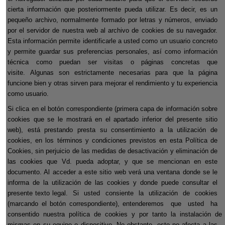
cierta información que posteriormente pueda utilizar. Es decir, es un
pequeño archivo, normalmente formado por letras y números, enviado
por el servidor de nuestra web al archivo de cookies de su navegador.
Esta información permite identificarle a usted como un usuario concreto
y permite guardar sus preferencias personales, así como información
técnica como puedan ser visitas o páginas concretas que
visite.
Algunas son estrictamente necesarias para que la página
funcione bien y otras sirven para mejorar el rendimiento y tu experiencia
como usuario.
Si clica en el botón correspondiente (primera capa de información sobre
cookies que se le mostrará en el apartado inferior del presente sitio
web),
está prestando presta su consentimiento a la utilización de
cookies
, en los términos y condiciones previstos en esta Política de
Cookies, sin perjuicio de las medidas de desactivación y eliminación de
las cookies que Vd. pueda adoptar, y que se mencionan en este
documento. Al acceder a este sitio web verá una ventana donde se le
informa de la utilización de las cookies y donde puede consultar el
presente texto legal.
Si
usted
consiente
la
utilización
de
cookies
(marcando el botón correspondiente), entenderemos
que
usted
ha
consentido
nuestra
política
de
cookies
y
por
tanto
la
instalación
de
mismas en su equipo o dispositivo
. No obstante, esto no afecta a las