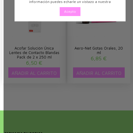
información puedes echarle un vistazo a nuestra
Acepto
Acofar Solución Única
Aero-Net Gotas Orales, 20
Lentes de Contacto Blandas
ml
Pack de 2 x 250 ml
6,85 €
6,50 €
AÑADIR AL CARRITO
AÑADIR AL CARRITO