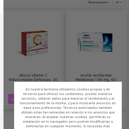
Relevancia
4
Aboca Vitamin C
Acofar Acofarvital
Naturcomplex Defensas, 20
Melatonina 1.95 mg, 60
Sobres
comprimidos
9,50 €
6,40 €
En nuestra farmacia utilizamos cookies propias y de
terceros para ofrecer los contenidos, prestar nuestros
servicios, obtener datos para mejorar el rendimiento y el
AÑADIR AL CARRITO
AÑADIR AL CARRITO
funcionamiento de la misma, y para mostrarte anuncios en
base a tus preferencias. Terceros autorizados también
utilizan estas herramientas en relación a los anuncios que
muestran. Al aceptar nuestras cookies, permitirás su
instalación en tu navegador pero podrás modificarlas o
eliminarlas en cualquier momento. Si necesitas más