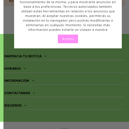
No hay productos.
funcionamiento de la misma, y para mostrarte anuncios en
base a tus preferencias. Terceros autorizados también
utilizan estas herramientas en relación a los anuncios que
muestran. Al aceptar nuestras cookies, permitirás su
instalación en tu navegador pero podrás modificarlas o
eliminarlas en cualquier momento. Si necesitas más
información puedes echarle un vistazo a nuestra
Acepto
FARMACIA TU BOTICA
HORARIO
INFORMACIÓN
CONTÁCTANOS
SÍGUENOS