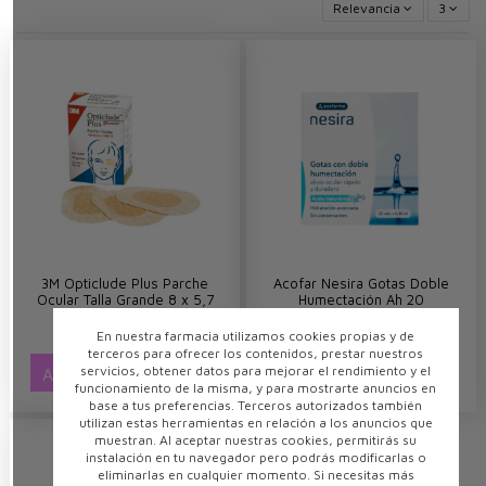
Relevancia
3
3M Opticlude Plus Parche
Acofar Nesira Gotas Doble
Ocular Talla Grande 8 x 5,7
Humectación Ah 20
cm 20 unidades
Monodosis
4,27 €
4,50 €
En nuestra farmacia utilizamos cookies propias y de
terceros para ofrecer los contenidos, prestar nuestros
servicios, obtener datos para mejorar el rendimiento y el
AÑADIR AL CARRITO
AÑADIR AL CARRITO
funcionamiento de la misma, y para mostrarte anuncios en
base a tus preferencias. Terceros autorizados también
utilizan estas herramientas en relación a los anuncios que
muestran. Al aceptar nuestras cookies, permitirás su
instalación en tu navegador pero podrás modificarlas o
eliminarlas en cualquier momento. Si necesitas más