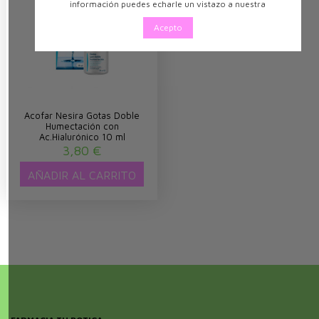
información puedes echarle un vistazo a nuestra
Acepto
Acofar Nesira Gotas Doble
Humectación con
Ac.Hialurónico 10 ml
3,80 €
AÑADIR AL CARRITO