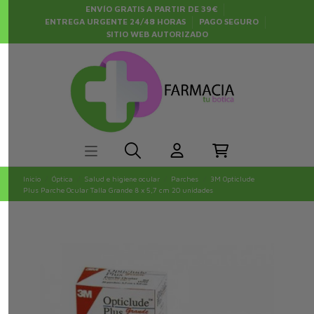
ENVÍO GRATIS A PARTIR DE 39€
ENTREGA URGENTE 24/48 HORAS
PAGO SEGURO
SITIO WEB AUTORIZADO
Inicio
Óptica
Salud e higiene ocular
Parches
3M Opticlude
Plus Parche Ocular Talla Grande 8 x 5,7 cm 20 unidades