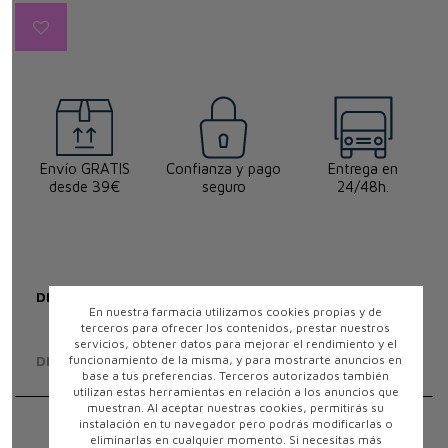
Envío GRATIS
Confianza y pago
Entrega en
desde 39€
seguro
24/48h.
DESCRIPCIÓN
En nuestra farmacia utilizamos cookies propias y de
terceros para ofrecer los contenidos, prestar nuestros
servicios, obtener datos para mejorar el rendimiento y el
funcionamiento de la misma, y para mostrarte anuncios en
DETALLES DEL PRODUCTO
base a tus preferencias. Terceros autorizados también
utilizan estas herramientas en relación a los anuncios que
muestran. Al aceptar nuestras cookies, permitirás su
instalación en tu navegador pero podrás modificarlas o
¿Qué es y para qué sirve?
eliminarlas en cualquier momento. Si necesitas más