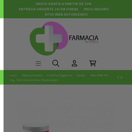
ENVÍO GRATIS A PARTIR DE 39€
ENTREGA URGENTE 24/48 HORAS
PAGO SEGURO
SITIO WEB AUTORIZADO
Inicio
Medicamentos
Sistema digestivo
Gases
Aero-Red 40
mg, 100 Comprimidos Masticables