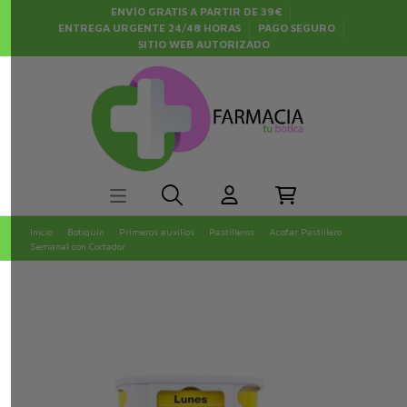
ENVÍO GRATIS A PARTIR DE 39€
ENTREGA URGENTE 24/48 HORAS
PAGO SEGURO
SITIO WEB AUTORIZADO
Inicio
Botiquín
Primeros auxilios
Pastilleros
Acofar Pastillero
Semanal con Cortador