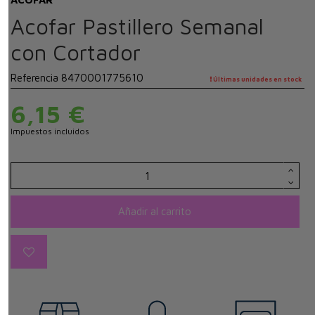
Acofar Pastillero Semanal
con Cortador
Referencia
8470001775610
Últimas unidades en stock
6,15 €
Impuestos incluidos
Añadir al carrito