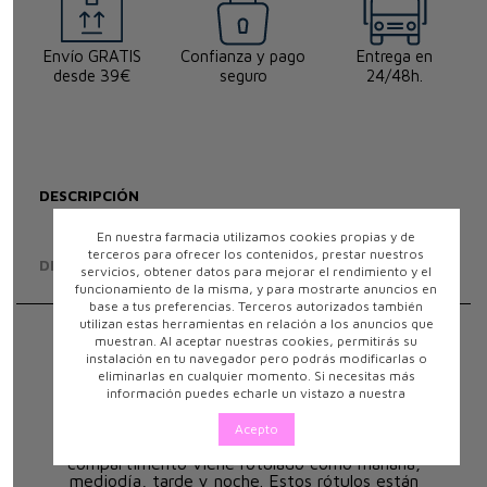
Envío GRATIS
Confianza y pago
Entrega en
desde 39€
seguro
24/48h.
DESCRIPCIÓN
En nuestra farmacia utilizamos cookies propias y de
terceros para ofrecer los contenidos, prestar nuestros
DETALLES DEL PRODUCTO
servicios, obtener datos para mejorar el rendimiento y el
funcionamiento de la misma, y para mostrarte anuncios en
base a tus preferencias. Terceros autorizados también
utilizan estas herramientas en relación a los anuncios que
muestran. Al aceptar nuestras cookies, permitirás su
¿Qué es y para qué sirve?
instalación en tu navegador pero podrás modificarlas o
Acofar pastillero semanal con cortador es un
eliminarlas en cualquier momento. Si necesitas más
práctico organizador para los tratamientos
información puedes echarle un vistazo a nuestra
diarios. Permite separar las tomas por medio de
compartimentos diarios de diferentes colores en
Acepto
función del momento del día. Cada
compartimento viene rotulado como mañana,
mediodía, tarde y noche. Estos rótulos están