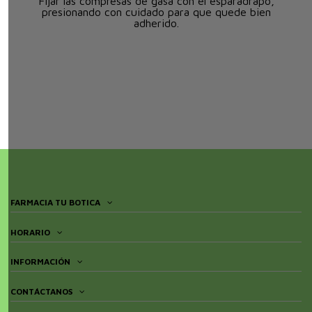
Fijar las compresas de gasa con el esparadrapo,
presionando con cuidado para que quede bien
adherido.
FARMACIA TU BOTICA
HORARIO
INFORMACIÓN
CONTÁCTANOS