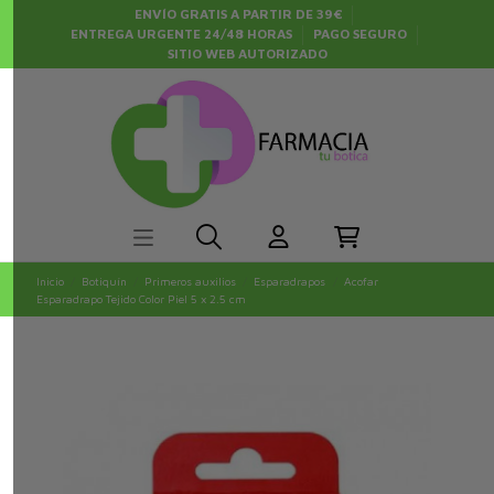
ENVÍO GRATIS A PARTIR DE 39€
ENTREGA URGENTE 24/48 HORAS
PAGO SEGURO
SITIO WEB AUTORIZADO
Inicio
Botiquín
Primeros auxilios
Esparadrapos
Acofar
Esparadrapo Tejido Color Piel 5 x 2.5 cm