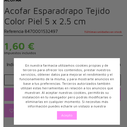
Acofar Esparadrapo Tejido
Color Piel 5 x 2.5 cm
Referencia
8470001532497
Últimas unidades en stock
1,60 €
Impuestos incluidos
Indicado para la fijación de vendajes y gasas. Soporte en
En nuestra farmacia utilizamos cookies propias y de
tejido y en tejido sin tejer.
terceros para ofrecer los contenidos, prestar nuestros
servicios, obtener datos para mejorar el rendimiento y el
funcionamiento de la misma, y para mostrarte anuncios en
base a tus preferencias. Terceros autorizados también
utilizan estas herramientas en relación a los anuncios que
muestran. Al aceptar nuestras cookies, permitirás su
Añadir al carrito
instalación en tu navegador pero podrás modificarlas o
eliminarlas en cualquier momento. Si necesitas más
información puedes echarle un vistazo a nuestra
Acepto