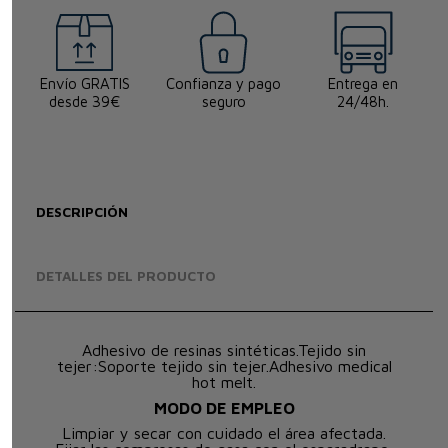
Envío GRATIS
Confianza y pago
Entrega en
desde 39€
seguro
24/48h.
DESCRIPCIÓN
DETALLES DEL PRODUCTO
Adhesivo de resinas sintéticas.Tejido sin
tejer:Soporte tejido sin tejer.Adhesivo medical
hot melt.
MODO DE EMPLEO
Limpiar y secar con cuidado el área afectada.