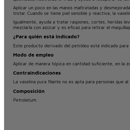
Aplicar un poco en las manos maltratadas y desmejoradas 
trotar. Cuando se tiene piel sensible y reactiva, la vase
Igualmente, ayuda a tratar raspones, cortes, heridas leve
mezclarla con azúcar y es eficaz para retirar el maquillaje
¿Para quién está indicado?
Este producto derivado del petróleo está indicado para p
Modo de empleo
Aplicar de manera tópica en cantidad suficiente, en la zo
Contraindicaciones
La vaselina pura filante no es apta para personas que al u
Composición
Petrolatum.