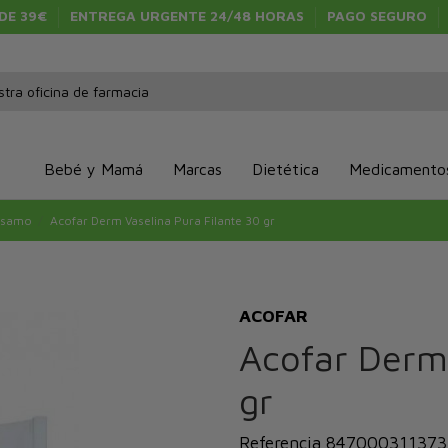
 DE 39€
ENTREGA URGENTE 24/48 HORAS
PAGO SEGURO
Bebé y Mamá
Marcas
Dietética
Medicamento
álsamo
Acofar Derm Vaselina Pura Filante 30 gr
ACOFAR
Acofar Derm 
gr
Referencia
847000311373