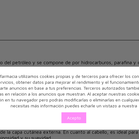
del petróleo y se compone de por hidrocarburos, parafina y cer
n el campo cosmético. Es una sustancia hidrófoba que no se dis
farmacia utilizamos cookies propias y de terceros para ofrecer los con
rvicios, obtener datos para mejorar el rendimiento y el funcionamient
chas y aliviar el dolor ocasionado por las rozaduras. Puede nutrir
arte anuncios en base a tus preferencias. Terceros autorizados tambié
ente opción para calmar inflamaciones cutáneas y puede aplica
s en relación a los anuncios que muestran. Al aceptar nuestras cookie
ión en tu navegador pero podrás modificarlas o eliminarlas en cualqui
oductos cosméticos, atenúa el acné y las arrugas, y tonifica la
necesitas más información puedes echarle un vistazo a nuestra
ades reforzantes, que favorecen el crecimiento y el engrosamie
Acepto
vaselina pura Acofarm y permitir que la absorban por completo. 
e la capa cutánea externa. En cuanto al cabello, es ideal para
minosidad y su suavidad.