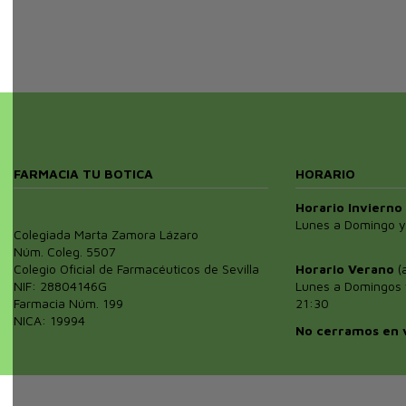
FARMACIA TU BOTICA
HORARIO
Horario Invierno
Lunes a Domingo y
Colegiada Marta Zamora Lázaro
Núm. Coleg. 5507
Colegio Oficial de Farmacéuticos de Sevilla
Horario Verano
(a
NIF: 28804146G
Lunes a Domingos 
Farmacia Núm. 199
21:30
NICA: 19994
No cerramos en 